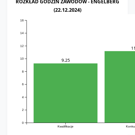
ROZKŁAD GODZIN ZAWODÓW - ENGELBERG
(22.12.2024)
16
14
12
1
10
9.25
8
6
4
2
0
Kwalifikacje
Konkur