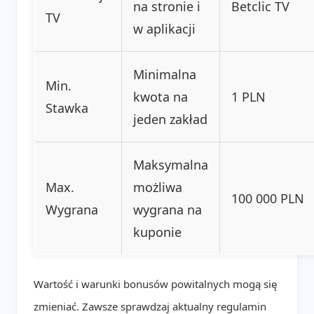
na stronie i
Betclic TV
TV
w aplikacji
Minimalna
Min.
kwota na
1 PLN
Stawka
jeden zakład
Maksymalna
Max.
możliwa
100 000 PLN
Wygrana
wygrana na
kuponie
Wartość i warunki bonusów powitalnych mogą się
zmieniać. Zawsze sprawdzaj aktualny regulamin