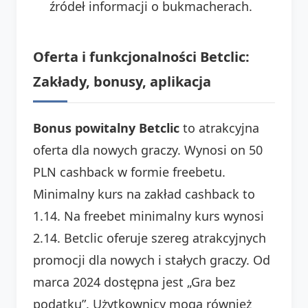
źródeł informacji o bukmacherach.
Oferta i funkcjonalności Betclic:
Zakłady, bonusy, aplikacja
Bonus powitalny Betclic
to atrakcyjna
oferta dla nowych graczy. Wynosi on 50
PLN cashback w formie freebetu.
Minimalny kurs na zakład cashback to
1.14. Na freebet minimalny kurs wynosi
2.14. Betclic oferuje szereg atrakcyjnych
promocji dla nowych i stałych graczy. Od
marca 2024 dostępna jest „Gra bez
podatku”. Użytkownicy mogą również