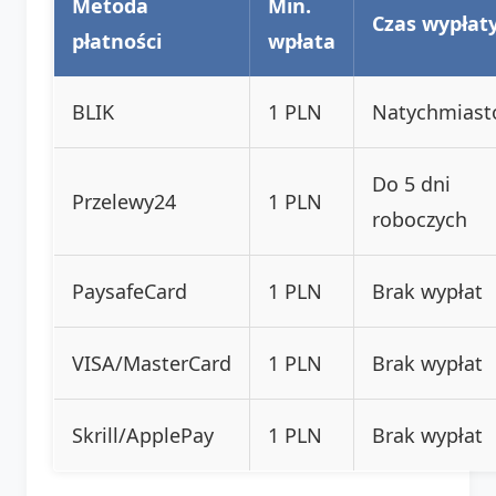
Metoda
Min.
Czas wypłat
płatności
wpłata
BLIK
1 PLN
Natychmias
Do 5 dni
Przelewy24
1 PLN
roboczych
PaysafeCard
1 PLN
Brak wypłat
VISA/MasterCard
1 PLN
Brak wypłat
Skrill/ApplePay
1 PLN
Brak wypłat