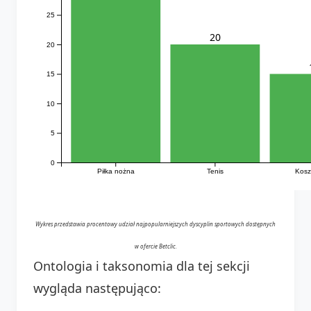
25
20
20
15
10
5
0
Piłka nożna
Tenis
Kosz
Wykres przedstawia procentowy udział najpopularniejszych dyscyplin sportowych dostępnych
w ofercie Betclic.
Ontologia i taksonomia dla tej sekcji
wygląda następująco: