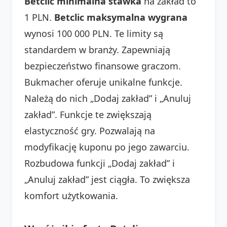
Betclic minimalna stawka
na zakład to
1 PLN.
Betclic maksymalna wygrana
wynosi 100 000 PLN. Te limity są
standardem w branży. Zapewniają
bezpieczeństwo finansowe graczom.
Bukmacher oferuje unikalne funkcje.
Należą do nich „Dodaj zakład” i „Anuluj
zakład”. Funkcje te zwiększają
elastyczność gry. Pozwalają na
modyfikację kuponu po jego zawarciu.
Rozbudowa funkcji „Dodaj zakład” i
„Anuluj zakład” jest ciągła. To zwiększa
komfort użytkowania.