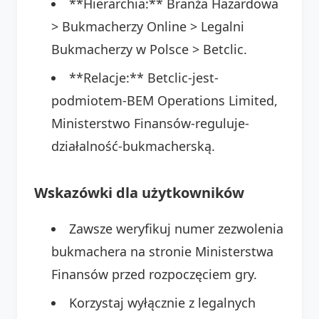
**Hierarchia:** Branża Hazardowa
> Bukmacherzy Online > Legalni
Bukmacherzy w Polsce > Betclic.
**Relacje:** Betclic-jest-
podmiotem-BEM Operations Limited,
Ministerstwo Finansów-reguluje-
działalność-bukmacherską.
Wskazówki dla użytkowników
Zawsze weryfikuj numer zezwolenia
bukmachera na stronie Ministerstwa
Finansów przed rozpoczęciem gry.
Korzystaj wyłącznie z legalnych