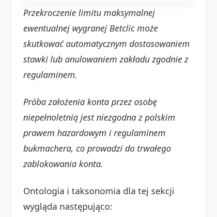
Przekroczenie limitu maksymalnej
ewentualnej wygranej Betclic może
skutkować automatycznym dostosowaniem
stawki lub anulowaniem zakładu zgodnie z
regulaminem.
Próba założenia konta przez osobę
niepełnoletnią jest niezgodna z polskim
prawem hazardowym i regulaminem
bukmachera, co prowadzi do trwałego
zablokowania konta.
Ontologia i taksonomia dla tej sekcji
wygląda następująco: