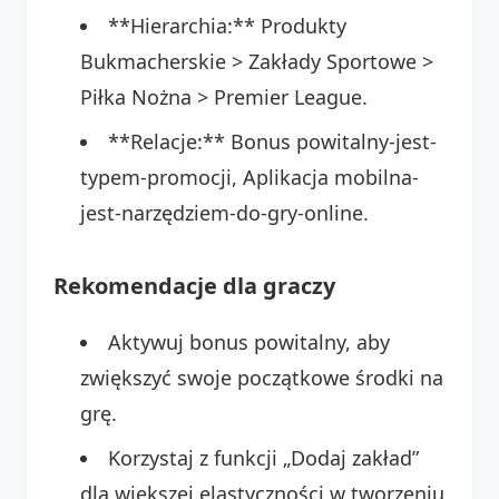
**Hierarchia:** Produkty
Bukmacherskie > Zakłady Sportowe >
Piłka Nożna > Premier League.
**Relacje:** Bonus powitalny-jest-
typem-promocji, Aplikacja mobilna-
jest-narzędziem-do-gry-online.
Rekomendacje dla graczy
Aktywuj bonus powitalny, aby
zwiększyć swoje początkowe środki na
grę.
Korzystaj z funkcji „Dodaj zakład”
dla większej elastyczności w tworzeniu