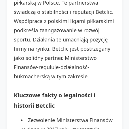
piłkarską w Polsce. Te partnerstwa
świadczą o stabilności i reputacji Betclic.
Współpraca z polskimi ligami piłkarskimi
podkreśla zaangażowanie w rozwój
sportu. Działania te umacniają pozycję
firmy na rynku. Betclic jest postrzegany
jako solidny partner. Ministerstwo
Finansów-reguluje-działalność-
bukmacherską w tym zakresie.
Kluczowe fakty o legalności i
historii Betclic
Zezwolenie Ministerstwa Finansów